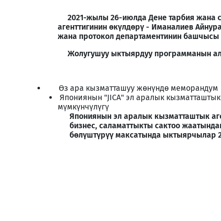
2021-жылы 26-июлда Дене тарбия жана с
агенттигинин өкүлдөрү - Иманалиев Айну
жана протокол департаментинин башчысы 
Жолугушуу ыктыярдуу программанын алка
Өз ара кызматташуу жөнүндө меморандум
Япониянын "JICA" эл аралык кызматташты
мүмкүнчүлүгү
Япониянын эл аралык кызматташтык аг
бизнес, саламаттыкты сактоо жаатында
бөлүштүрүү максатында ыктыярчылар 2