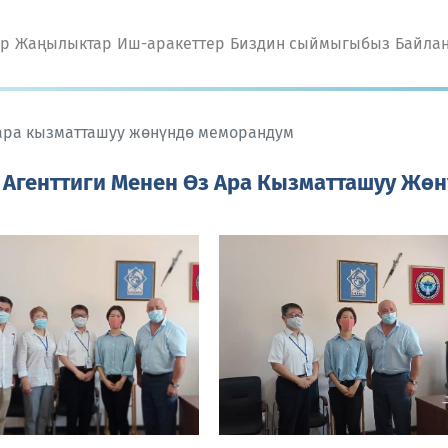
өр
Жаңылыктар
Иш-аракеттер
Биздин сыймыгыбыз
Байла
з ара кызматташуу жөнүндө меморандум
" Агенттиги Менен Өз Ара Кызматташуу Жө