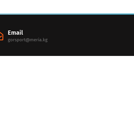
Email
gorsport@meria.kg
порт
орт бул жашоо, бул кыймыл, бул ден-соолук!