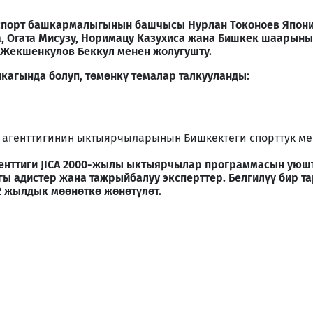
порт башкармалыгынын башчысы Нурлан Токоноев Япония
ра, Огата Мисузу, Норимацу Казухиса жана Бишкек шаары
Жекшенкулов Беккул менен жолугушту.
гында болуп, төмөнкү темалар талкууланды:
к агенттигинин ыктыярчыларынын Бишкектеги спорттук ме
енттиги JICA 2000-жылы ыктыярчылар программасын уюшт
гы адистер жана тажрыйбалуу эксперттер. Белгилүү бир 
 жылдык мөөнөткө жөнөтүлөт.