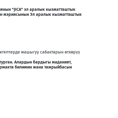
нын "JICA" эл аралык кызматташтык
нын мэриясынын Эл аралык кызматташтык
ктептерде машыгуу сабактарын өткөрүү
урган. Алардын бардыгы маданият,
тармакта билимин жана тажрыйбасын