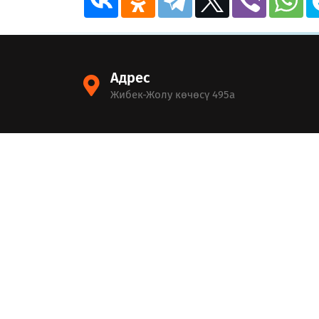
Адрес
Жибек-Жолу көчөсү 495а
"Бишкек шаарынын мэриясынын дене тарбия жа
спорт башкармасы"