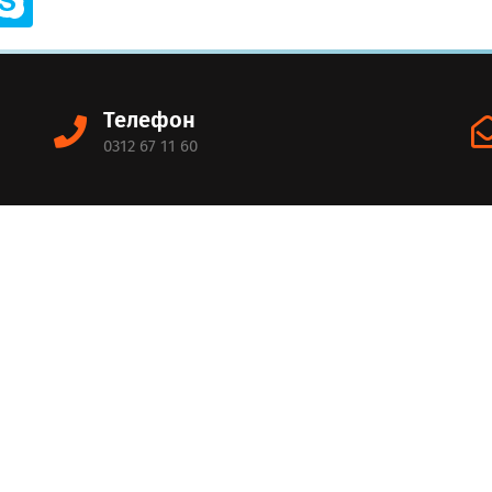
Телефон
0312 67 11 60
Меню
С
Баштапкы
Биз Жөнүндө
Сп
Бөлүмдөр
Жаңылыктар
на
Иш-Аракеттер
Биздин Сыймыгыбыз
Байланыштар