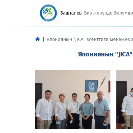
(current)
Баштапкы
Биз жөнүндө
Бөлүмд
Япониянын "JICA" агенттиги менен ө
Япониянын "JICA