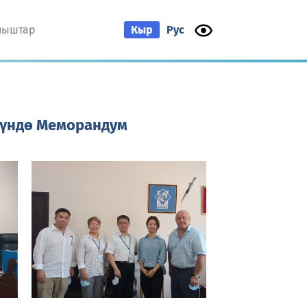
ныштар
Кыр
Рус
нүндө Меморандум