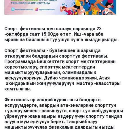
Спорт фестивалы ден соолук паркында 23
-октябрда саат 15:00дө өтөт. Иш -чара аба
ырайына байланыштуу ушул күнгө жылдырылды.
Спорт фестивалы - бул Бишкек шаарында
өткөрүлгөн балдардын спорттук фестивалы.
Программада Бишкектеги спорт мектептеринин
көрсөтмөлөрү, спорттук мектептердин
машыктыруучуларынын, олимпиадалык
жеңүүчүлөрүнүн, Дүйнө чемпиондорунун, Азия
оюндарынын жеңүүчүлөрүнүн мастер -класстары
камтылган.
Фестиваль ар кандай курактагы балдарга,
өспүрүмдөргө, алардын ата-энелерине спорттун
түрлөрү менен таанышууга, спорттук жабдууларды
үйрөнүүгө жана акыры өздөрү үчүн спортту тандап
алууга мүмкүнчүлүк берет. Тажрыйбалуу
машыктыруучулар физикалык даярдыгыңызды