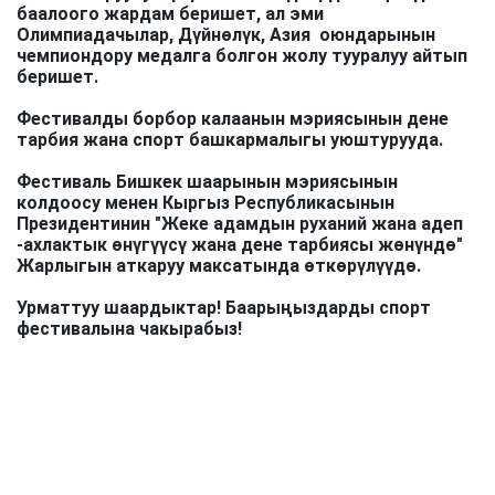
баалоого жардам беришет, ал эми
Олимпиадачылар, Дүйнөлүк, Азия оюндарынын
чемпиондору медалга болгон жолу тууралуу айтып
беришет.
Фестивалды борбор калаанын мэриясынын дене
тарбия жана спорт башкармалыгы уюштурууда.
Фестиваль Бишкек шаарынын мэриясынын
колдоосу менен Кыргыз Республикасынын
Президентинин "Жеке адамдын руханий жана адеп
-ахлактык өнүгүүсү жана дене тарбиясы жөнүндө"
Жарлыгын аткаруу максатында өткөрүлүүдө.
Урматтуу шаардыктар! Баарыңыздарды спорт
фестивалына чакырабыз!