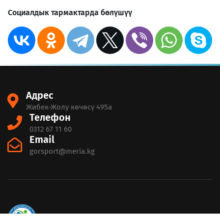
Социалдык тармактарда бөлүшүү
Адрес
Жибек-Жолу көчөсү 495а
Телефон
0312 67 11 60
Email
gorsport@meria.kg