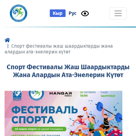
Кыр
Рус
Спорт фестивалы жаш шаардыктарды жана
алардын ата-энелерин күтөт
Спорт Фестивалы Жаш Шаардыктарды
Жана Алардын Ата-Энелерин Күтөт